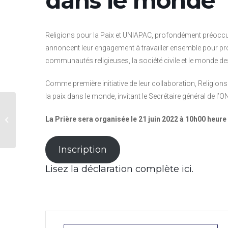
dans le monde
Religions pour la Paix et UNIAPAC, profondément préoccupés
annoncent leur engagement à travailler ensemble pour pro
communautés religieuses, la société civile et le monde des
Comme première initiative de leur collaboration, Religions
la paix dans le monde, invitant le Secrétaire général de l’O
Board UNIAPAC
Europe et lancement
La Prière sera organisée le 21 juin 2022 à 10h00 heure
du Groupe des
Jeunes UNIAPAC
Europe
Inscription
Lisez la déclaration complète ici.