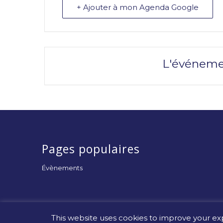
+ Ajouter à mon Agenda Google
L'événeme
Pages populaires
Évènements
This website uses cookies to improve your exp
© Copyright -
Uniapac
-